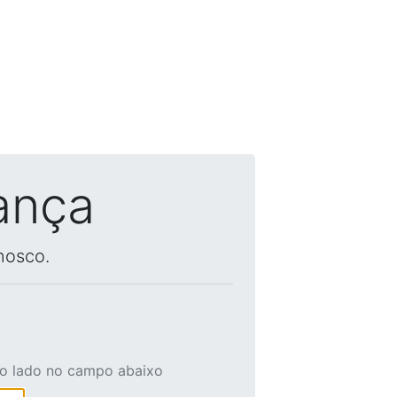
ança
nosco.
ao lado no campo abaixo