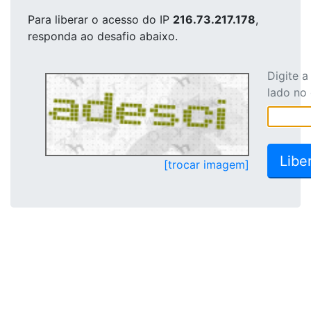
Para liberar o acesso
do IP
216.73.217.178
,
responda ao desafio abaixo.
Digite 
lado no
[trocar imagem]