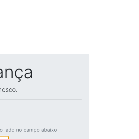
ança
nosco.
ao lado no campo abaixo