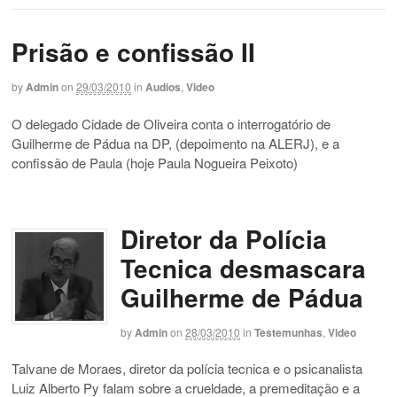
Prisão e confissão II
by
Admin
on
29/03/2010
in
Audios
,
Video
O delegado Cidade de Oliveira conta o interrogatório de
Guilherme de Pádua na DP, (depoimento na ALERJ), e a
confissão de Paula (hoje Paula Nogueira Peixoto)
Diretor da Polícia
Tecnica desmascara
Guilherme de Pádua
by
Admin
on
28/03/2010
in
Testemunhas
,
Video
Talvane de Moraes, diretor da polícia tecnica e o psicanalista
Luiz Alberto Py falam sobre a crueldade, a premeditação e a