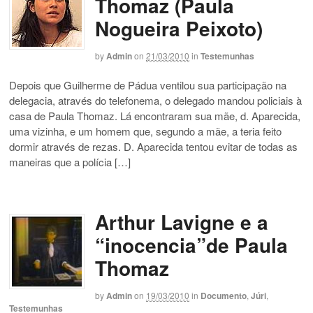
Thomaz (Paula
Nogueira Peixoto)
by
Admin
on
21/03/2010
in
Testemunhas
Depois que Guilherme de Pádua ventilou sua participação na
delegacia, através do telefonema, o delegado mandou policiais à
casa de Paula Thomaz. Lá encontraram sua mãe, d. Aparecida,
uma vizinha, e um homem que, segundo a mãe, a teria feito
dormir através de rezas. D. Aparecida tentou evitar de todas as
maneiras que a polícia […]
Arthur Lavigne e a
“inocencia”de Paula
Thomaz
by
Admin
on
19/03/2010
in
Documento
,
Júri
,
Testemunhas