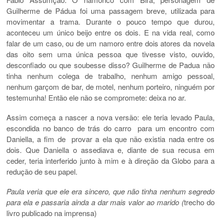
Guilherme de Pádua foi uma passagem breve, utilizada para
movimentar a trama. Durante o pouco tempo que durou,
aconteceu um único beijo entre os dois. E na vida real, como
falar de um caso, ou de um namoro entre dois atores da novela
das oito sem uma única pessoa que tivesse visto, ouvido,
desconfiado ou que soubesse disso? Guilherme de Padua não
tinha nenhum colega de trabalho, nenhum amigo pessoal,
nenhum garçom de bar, de motel, nenhum porteiro, ninguém por
testemunha! Então ele não se compromete: deixa no ar.
Assim começa a nascer a nova versão: ele teria levado Paula,
escondida no banco de trás do carro para um encontro com
Daniella, a fim de provar a ela que não existia nada entre os
dois. Que Daniella o assediava e, diante de sua recusa em
ceder, teria interferido junto à mim e à direção da Globo para a
redução de seu papel.
Paula veria que ele era sincero, que não tinha nenhum segredo
para ela e passaria ainda a dar mais valor ao marido (
trecho do
livro publicado na imprensa)