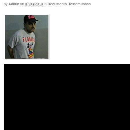
by
Admin
on
07/03/2010
in
Documento
,
Testemunhas