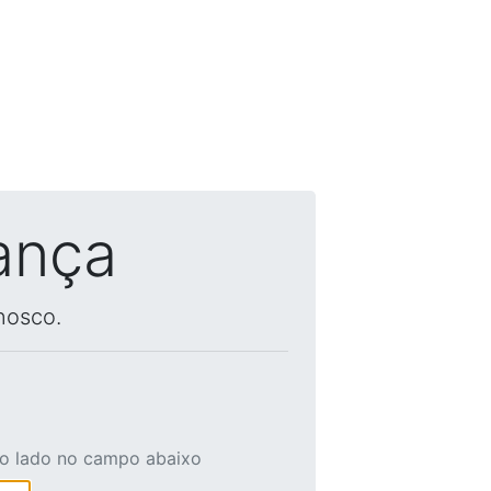
ança
nosco.
ao lado no campo abaixo